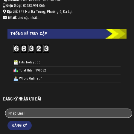
Điện thoại:
02633.991.066
Địa chỉ:
347 Hai Bà Trưng, Phường 6, Đà Lạt
Email:
chờ cập nhật...
THỐNG KÊ TRUY CẬP
Hits Today : 30
Total Hits : 199052
Who's Online : 1
ĐĂNG KÝ NHẬN ƯU ĐÃI