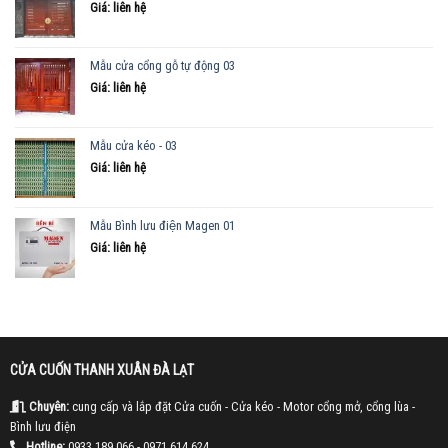
Giá: liên hệ
Mẫu cửa cổng gỗ tự động 03
Giá: liên hệ
Mẫu cửa kéo - 03
Giá: liên hệ
Mẫu Bình lưu điện Magen 01
Giá: liên hệ
CỬA CUỐN THANH XUÂN ĐÀ LẠT
Chuyên:
cung cấp và lắp đặt Cửa cuốn - Cửa kéo - Motor cổng mở, cổng lùa -
Bình lưu điện
Hotline:
0933.189.066
- 0971.614.624