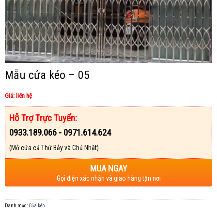
Mẫu cửa kéo – 05
Giá: liên hệ
Hỗ Trợ Trực Tuyến:
0933.189.066 - 0971.614.624
(Mở cửa cả Thứ Bảy và Chủ Nhật)
MUA NGAY
Gọi điện xác nhận và giao hàng tận nơi
Danh mục:
Cửa kéo