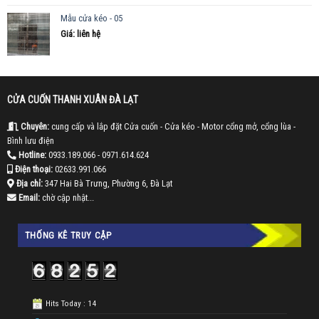
Mẫu cửa kéo - 05
Giá: liên hệ
CỬA CUỐN THANH XUÂN ĐÀ LẠT
Chuyên:
cung cấp và lắp đặt Cửa cuốn - Cửa kéo - Motor cổng mở, cổng lùa -
Bình lưu điện
Hotline:
0933.189.066
- 0971.614.624
Điện thoại:
02633.991.066
Địa chỉ:
347 Hai Bà Trưng, Phường 6, Đà Lạt
Email:
chờ cập nhật...
THỐNG KÊ TRUY CẬP
Hits Today : 14