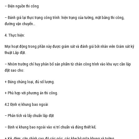
– Điện nguồn thi công
– Đánh giá lại thực trạng công trình: hiện trạng của tường, mặt bằng thi công,
đường vận chuyển…
4. Thực hiện:
Mọi hoạt động trong phần này được giám sát và đánh giá bởi nhân viên Giám sát kỹ
thuật Lắp đặt.
– Nhóm trưởng chỉ huy phân bổ sản phẩm từ chân công trình vào khu vực cần lắp
đặt sao cho:
+ Đúng chủng loại, đủ số lượng.
+ Phù hợp với phương án thi công.
4.2 Định vị khung bao ngoài
– Phân tích và lấy chuẩn lắp đặt
– Định vị khung bao ngoài vào vị trí chuẩn và đúng thiết kế;
+ Kê, đệm: căn chỉnh cao độ các góc, các khe hở giữa khung và tường