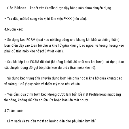
– Các lỗ khoan – khoét trên Profile được đậy bằng nắp nhựa chuyên dụng
– Tra dầu, mỡ bổ sung vào vị trí làm việc PKKK (nếu cần).
4.6 Bơm keo:
– Sử dụng keo FOAM (loại keo nở tăng cứng cho khung khi khô và chống thấm):
bơm điền dầy vào toàn bộ chu vi khe hở giữa khung bao ngoài và tường, lượng keo
phải đủ tràn mép khe hở (chú ý tiết kiệm).
– Sau khi lớp keo FOAM đã khô (khoảng ít nhất 30 phút sau khi bơm), sử dụng dao
cắt chuyên dụng để gọt bỏ phần keo dư thừa (tràn mép khe hở).
– Sử dụng keo trung tính chuyên dụng bơm lên phía ngoài khe hở giữa khung bao
và tường. Chú ý quy cách và thẩm mỹ theo tiêu chuẩn.
– Yêu cầu: quá trình bơm keo không được làm bẩn bề mặt Profile hoặc mặt bằng
thi công, không để gần nguồn lửa hoặc bắn lên mắt người.
4.7 Làm sạch
– Làm sạch và tra dầu mỡ theo hướng dẫn cho phụ kiện kim khí