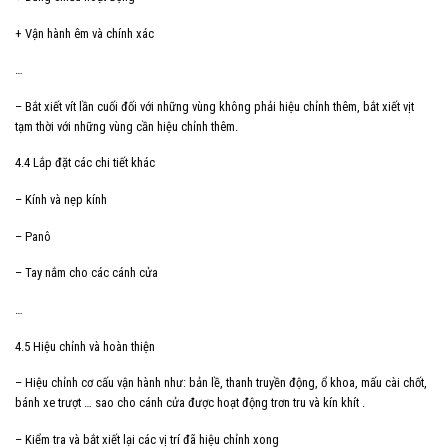
+ Vận hành êm và chính xác
…
– Bắt xiết vít lần cuối đối với những vùng không phải hiệu chỉnh thêm, bắt xiết vịt
tạm thời với những vùng cần hiệu chỉnh thêm.
4.4 Lắp đặt các chi tiết khác
– Kính và nẹp kính
– Panô
– Tay nắm cho các cánh cửa
…
4.5 Hiệu chỉnh và hoàn thiện
– Hiệu chỉnh cơ cấu vận hành như: bản lề, thanh truyền động, ổ khoa, mấu cài chốt,
bánh xe trượt … sao cho cánh cửa được hoạt động trơn tru và kín khít .
– Kiểm tra và bắt xiết lại các vị trí đã hiệu chỉnh xong