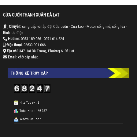
CỬA CUỐN THANH XUÂN ĐÀ LẠT
Chuyên:
cung cấp và lắp đặt Cửa cuốn - Cửa kéo - Motor cổng mở, cổng lùa -
Bình lưu điện
Hotline:
0933.189.066
- 0971.614.624
Điện thoại:
02633.991.066
Địa chỉ:
347 Hai Bà Trưng, Phường 6, Đà Lạt
Email:
chờ cập nhật...
THỐNG KÊ TRUY CẬP
Hits Today : 8
Total Hits : 198957
Who's Online : 1