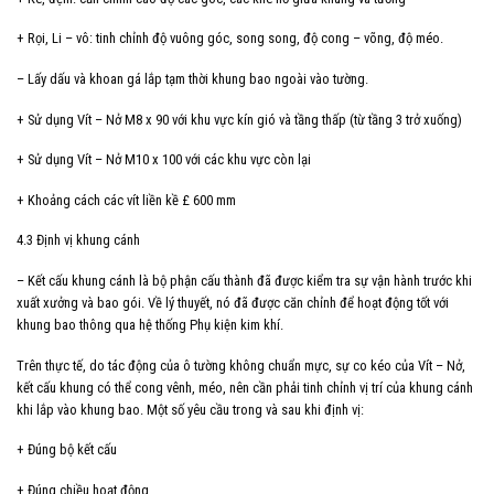
+ Rọi, Li – vô: tinh chỉnh độ vuông góc, song song, độ cong – võng, độ méo.
– Lấy dấu và khoan gá lắp tạm thời khung bao ngoài vào tường.
+ Sử dụng Vít – Nở M8 x 90 với khu vực kín gió và tầng thấp (từ tầng 3 trở xuống)
+ Sử dụng Vít – Nở M10 x 100 với các khu vực còn lại
+ Khoảng cách các vít liền kề £ 600 mm
4.3 Định vị khung cánh
– Kết cấu khung cánh là bộ phận cấu thành đã được kiểm tra sự vận hành trước khi
xuất xưởng và bao gói. Về lý thuyết, nó đã được căn chỉnh để hoạt động tốt với
khung bao thông qua hệ thống Phụ kiện kim khí.
Trên thực tế, do tác động của ô tường không chuẩn mực, sự co kéo của Vít – Nở,
kết cấu khung có thể cong vênh, méo, nên cần phải tinh chỉnh vị trí của khung cánh
khi lắp vào khung bao. Một số yêu cầu trong và sau khi định vị:
+ Đúng bộ kết cấu
+ Đúng chiều hoạt động