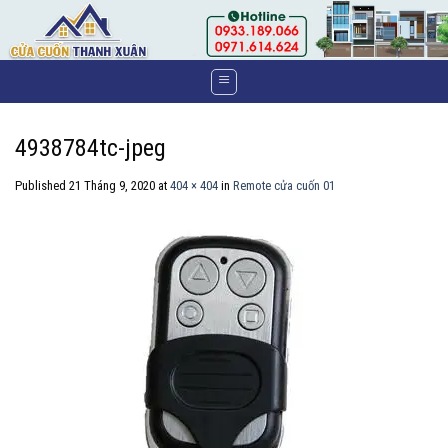
Skip
to
content
4938784tc-jpeg
Published
21 Tháng 9, 2020
at
404 × 404
in
Remote cửa cuốn 01