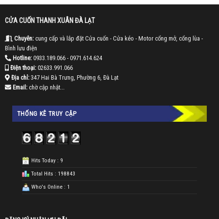
CỬA CUỐN THANH XUÂN ĐÀ LẠT
Chuyên:
cung cấp và lắp đặt Cửa cuốn - Cửa kéo - Motor cổng mở, cổng lùa -
Bình lưu điện
Hotline:
0933.189.066
- 0971.614.624
Điện thoại:
02633.991.066
Địa chỉ:
347 Hai Bà Trưng, Phường 6, Đà Lạt
Email:
chờ cập nhật...
THỐNG KÊ TRUY CẬP
Hits Today : 9
Total Hits : 198843
Who's Online : 1