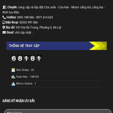
Chuyên:
cung cấp và lắp đặt Cửa cuốn - Cửa kéo - Motor cổng mở, cổng lùa -
Bình lưu điện
Hotline:
0933.189.066
- 0971.614.624
Điện thoại:
02633.991.066
Địa chỉ:
347 Hai Bà Trưng, Phường 6, Đà Lạt
Email:
chờ cập nhật...
THỐNG KÊ TRUY CẬP
Hits Today : 25
Total Hits : 198755
Who's Online : 1
ĐĂNG KÝ NHẬN ƯU ĐÃI